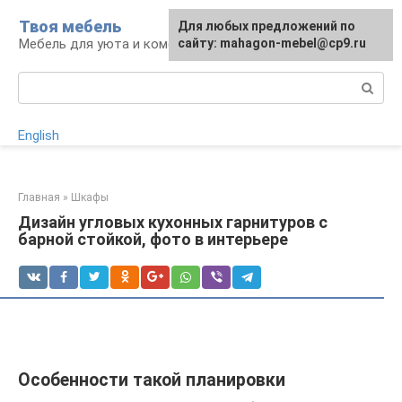
Перейти
Твоя мебель
Для любых предложений по
Для любых предложений по
к
Мебель для уюта и комфорта
сайту: mahagon-mebel@cp9.ru
сайту: mahagon-mebel@cp9.ru
контенту
Поиск:
English
Главная
»
Шкафы
Дизайн угловых кухонных гарнитуров с
барной стойкой, фото в интерьере
Особенности такой планировки