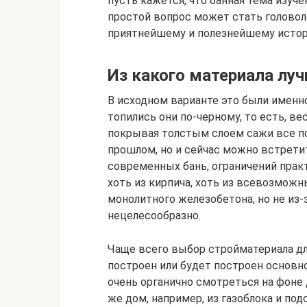
пусть кажется, что банная тема изуче
простой вопрос может стать головол
приятнейшему и полезнейшему истор
Из какого материала лу
В исходном варианте это были именн
топились они по-черному, то есть, в
покрывая толстым слоем сажи все по
прошлом, но и сейчас можно встрети
современных бань, ограничений практ
хоть из кирпича, хоть из всевозможны
монолитного железобетона, но не из-з
нецелесообразно.
Чаще всего выбор стройматериала для
построен или будет построен основно
очень органично смотреться на фоне 
же дом, например, из газоблока и по