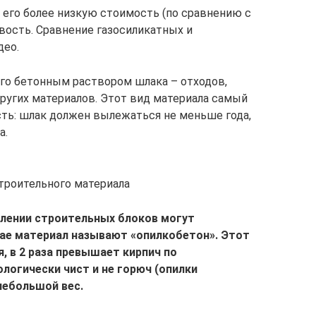
его более низкую стоимость (по сравнению с
вость. Сравнение газосиликатных и
део.
го бетонным раствором шлака – отходов,
других материалов. Этот вид материала самый
сть: шлак должен вылежаться не меньше года,
а.
роительного материала
влении строительных блоков могут
чае материал называют «опилкобетон». Этот
, в 2 раза превышает кирпич по
логически чист и не горюч (опилки
небольшой вес.