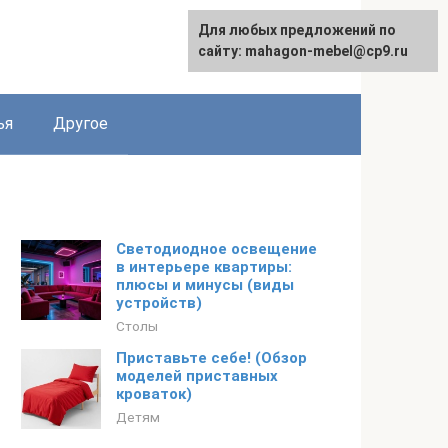
Для любых предложений по
Для любых предложений по
English
сайту: mahagon-mebel@cp9.ru
сайту: mahagon-mebel@cp9.ru
ья
Другое
Светодиодное освещение
в интерьере квартиры:
плюсы и минусы (виды
устройств)
Столы
Приставьте себе! (Обзор
моделей приставных
кроваток)
Детям