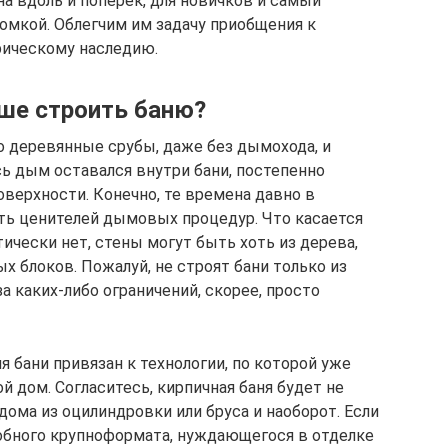
на вдоль и поперек, для новичков и самый
омкой. Облегчим им задачу приобщения к
ическому наследию.
чше строить баню?
о деревянные срубы, даже без дымохода, и
есь дым оставался внутри бани, постепенно
верхности. Конечно, те времена давно в
ть ценителей дымовых процедур. Что касается
ически нет, стены могут быть хоть из дерева,
х блоков. Пожалуй, не строят бани только из
а каких-либо ограничений, скорее, просто
 бани привязан к технологии, по которой уже
й дом. Согласитесь, кирпичная баня будет не
дома из оцилиндровки или бруса и наоборот. Если
добного крупноформата, нуждающегося в отделке