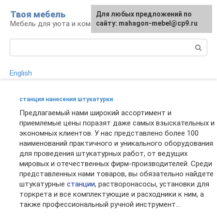
Перейти
Твоя мебель
Для любых предложений по
Для любых предложений по
к
Мебель для уюта и комфорта
сайту: mahagon-mebel@cp9.ru
сайту: mahagon-mebel@cp9.ru
контенту
Поиск:
English
станция нанесения штукатурки
Предлагаемый нами широкий ассортимент и
приемлемые цены поразят даже самых взыскательных и
экономных клиентов. У нас представлено более 100
наименований практичного и уникального оборудования
для проведения штукатурных работ, от ведущих
мировых и отечественных фирм-производителей. Среди
представленных нами товаров, вы обязательно найдете
штукатурные
станции
, растворонасосы, установки для
торкрета и все комплектующие и расходники к ним, а
также профессиональный ручной инструмент...