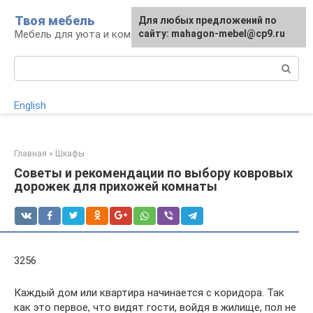
Перейти
Твоя мебель
Для любых предложений по
Для любых предложений по
к
Мебель для уюта и комфорта
сайту: mahagon-mebel@cp9.ru
сайту: mahagon-mebel@cp9.ru
контенту
Поиск:
English
Главная
»
Шкафы
Советы и рекомендации по выбору ковровых
дорожек для прихожей комнаты
3256
Каждый дом или квартира начинается с коридора. Так
как это первое, что видят гости, войдя в жилище, пол не