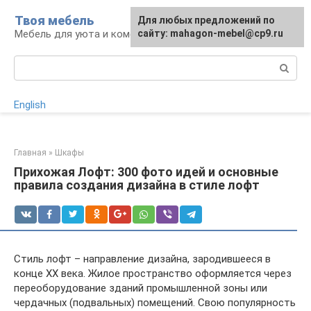
Перейти
Твоя мебель
Для любых предложений по
Для любых предложений по
к
Мебель для уюта и комфорта
сайту: mahagon-mebel@cp9.ru
сайту: mahagon-mebel@cp9.ru
контенту
Поиск:
English
Главная
»
Шкафы
Прихожая Лофт: 300 фото идей и основные
правила создания дизайна в стиле лофт
Стиль лофт – направление дизайна, зародившееся в
конце XX века. Жилое пространство оформляется через
переоборудование зданий промышленной зоны или
чердачных (подвальных) помещений. Свою популярность