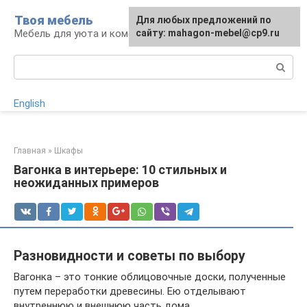
Перейти
Твоя мебель
Для любых предложений по
Для любых предложений по
к
Мебель для уюта и комфорта
сайту: mahagon-mebel@cp9.ru
сайту: mahagon-mebel@cp9.ru
контенту
Поиск:
English
Главная
»
Шкафы
Вагонка в интерьере: 10 стильных и
неожиданных примеров
Разновидности и советы по выбору
Вагонка – это тонкие облицовочные доски, полученные
путем переработки древесины. Ею отделывают
внутреннюю и внешнюю часть дома.