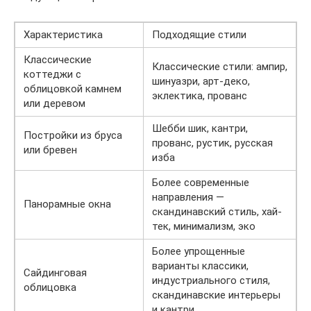
Характеристика
Подходящие стили
Классические
Классические стили: ампир,
коттеджи с
шинуазри, арт-деко,
облицовкой камнем
эклектика, прованс
или деревом
Шебби шик, кантри,
Постройки из бруса
прованс, рустик, русская
или бревен
изба
Более современные
направления —
Панорамные окна
скандинавский стиль, хай-
тек, минимализм, эко
Более упрощенные
варианты классики,
Сайдинговая
индустриального стиля,
облицовка
скандинавские интерьеры
и кантри