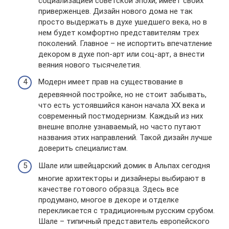
социализацией советской эпохи, имеет своих
приверженцев. Дизайн нового дома не так
просто выдержать в духе ушедшего века, но в
нем будет комфортно представителям трех
поколений. Главное – не испортить впечатление
декором в духе поп-арт или соц-арт, а внести
веяния нового тысячелетия.
Модерн имеет прав на существование в
деревянной постройке, но не стоит забывать,
что есть устоявшийся канон начала ХХ века и
современный постмодернизм. Каждый из них
внешне вполне узнаваемый, но часто путают
названия этих направлений. Такой дизайн лучше
доверить специалистам.
Шале или швейцарский домик в Альпах сегодня
многие архитекторы и дизайнеры выбирают в
качестве готового образца. Здесь все
продумано, многое в декоре и отделке
перекликается с традиционным русским срубом.
Шале – типичный представитель европейского