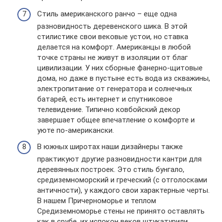
Стиль американского ранчо – еще одна
разновидность деревенского шика. В этой
стилистике свои вековые устои, но ставка
делается на комфорт. Американцы в любой
точке страны не живут в изоляции от благ
цивилизации. У них сборные фанерно-щитовые
дома, но даже в пустыне есть вода из скважины,
электропитание от генератора и солнечных
батарей, есть интернет и спутниковое
телевидение. Типично ковбойский декор
завершает общее впечатление о комфорте и
уюте по-американски.
В южных широтах наши дизайнеры также
практикуют другие разновидности кантри для
деревянных построек. Это стиль бунгало,
средиземноморский и греческий (с отголосками
античности), у каждого свои характерные черты.
В нашем Причерноморье и теплом
Средиземноморье стены не принято оставлять
как в срубе, их испокон веков штукатурили