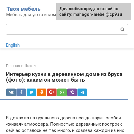
Перейти
Твоя мебель
Для любых предложений по
Для любых предложений по
к
Мебель для уюта и комфорта
сайту: mahagon-mebel@cp9.ru
сайту: mahagon-mebel@cp9.ru
контенту
Поиск:
English
Главная
»
Шкафы
Интерьер кухни в деревянном доме из бруса
(фото): каким он может быть
В домах из натурального дерева всегда царит особая
«живая» атмосфера. Полностью деревянных построек
сейчас осталось не так много, и хозяева каждой из них