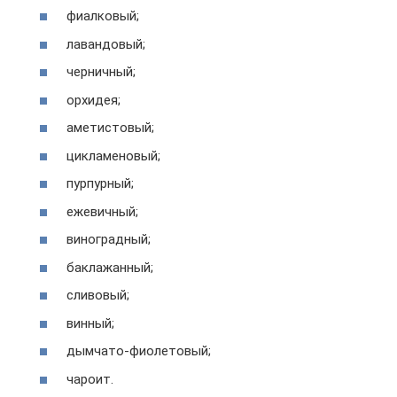
фиалковый;
лавандовый;
черничный;
орхидея;
аметистовый;
цикламеновый;
пурпурный;
ежевичный;
виноградный;
баклажанный;
сливовый;
винный;
дымчато-фиолетовый;
чароит.