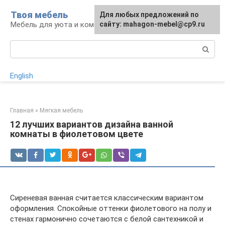
Перейти
Твоя мебель
Для любых предложений по
Для любых предложений по
к
Мебель для уюта и комфорта
сайту: mahagon-mebel@cp9.ru
сайту: mahagon-mebel@cp9.ru
контенту
Поиск:
English
Главная
»
Мягкая мебель
12 лучших вариантов дизайна ванной
комнаты в фиолетовом цвете
Сиреневая ванная считается классическим вариантом
оформления. Спокойные оттенки фиолетового на полу и
стенах гармонично сочетаются с белой сантехникой и