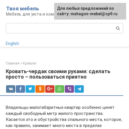
Перейти
Твоя мебель
Для любых предложений по
Для любых предложений по
к
Мебель для уюта и комфорта
сайту: mahagon-mebel@cp9.ru
сайту: mahagon-mebel@cp9.ru
контенту
Поиск:
English
Главная
»
Кровати
Кровать-чердак своими руками: сделать
просто – пользоваться приятно
Владельцы малогабаритных квартир особенно ценят
каждый свободный метр жилого пространства.
Касается это и обустройства спального места, которое,
как правило, занимает много места в пределах