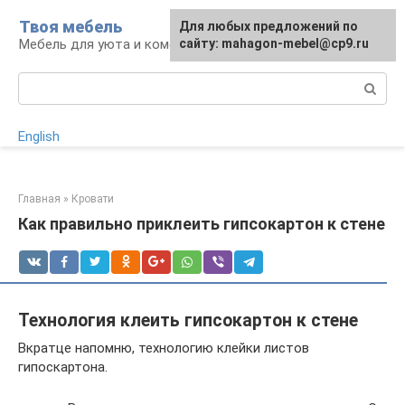
Перейти
Твоя мебель
Для любых предложений по
Для любых предложений по
к
Мебель для уюта и комфорта
сайту: mahagon-mebel@cp9.ru
сайту: mahagon-mebel@cp9.ru
контенту
Поиск:
English
Главная
»
Кровати
Как правильно приклеить гипсокартон к стене
Технология клеить гипсокартон к стене
Вкратце напомню, технологию клейки листов
гипоскартона.