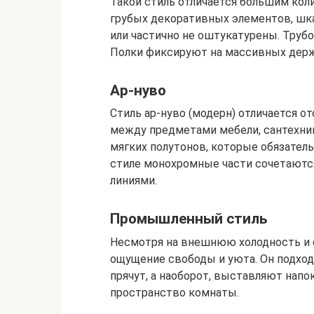
Такой стиль отличается большим кол
грубых декоративных элементов, шка
или частично не оштукатурены. Тру
Полки фиксируют на массивных держат
Ар-нуво
Стиль ар-нуво (модерн) отличается о
между предметами мебели, сантехник
мягких полутонов, которые обязател
стиле монохромные части сочетаютс
линиями.
Промышленный стиль
Несмотря на внешнюю холодность и 
ощущение свободы и уюта. Он подхо
прячут, а наоборот, выставляют напо
пространство комнаты.