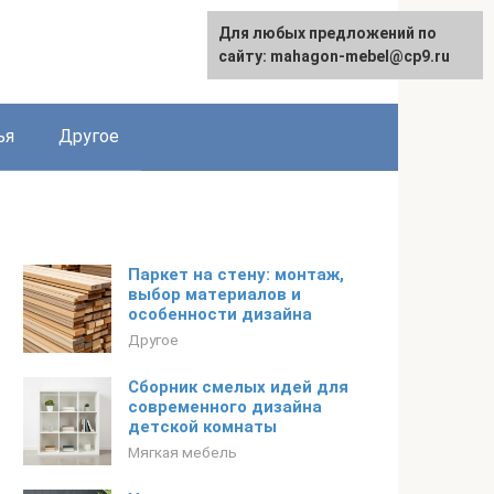
Для любых предложений по
Для любых предложений по
English
сайту: mahagon-mebel@cp9.ru
сайту: mahagon-mebel@cp9.ru
ья
Другое
Паркет на стену: монтаж,
выбор материалов и
особенности дизайна
Другое
Сборник смелых идей для
современного дизайна
детской комнаты
Мягкая мебель