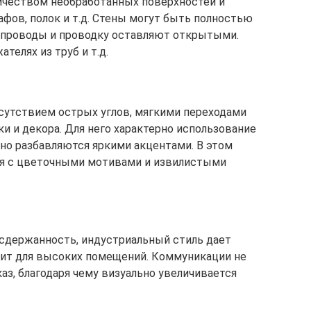
ичеством необработанных поверхностей и
фов, полок и т.д. Стены могут быть полностью
бопроводы и проводку оставляют открытыми.
елях из труб и т.д.
тсутствием острых углов, мягкими переходами
и и декора. Для него характерно использование
ьно разбавляются яркими акцентами. В этом
я с цветочными мотивами и извилистыми
сдержанность, индустриальный стиль дает
дит для высоких помещений. Коммуникации не
каз, благодаря чему визуально увеличивается