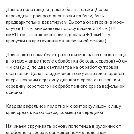
Данное полотенце я делаю без петельки. Далее
переходим к раскрою окантовки из бязи, бязь
предварительно декатируем. Высота окантовки в моем
случае 11 см, выкраиваем полосу шириной 24 см (11
см+11 см так как окантовка двойная + 1 см+1 см
припуски на притачивание к вафельной основе).
Длина окантовки будет равна ширине нашего полотенца
в готовом виде (после обработки боковых срезов) 40 см
+ 4 см (2+2) по два сантиметра на обработку торцов
окантовки. Далее кладем окантовку лицевой стороной
вверх. Находим середину длинного среза окантовки и
середину короткого необработанного среза вафельной
основы.
Кладем вафельное полотно и окантовку лицом к лицу,
край среза к краю среза, совмещая середины.
Начинаем скручивать основу полотенца в рулончик от
свободного среза к совмещенному с полотном