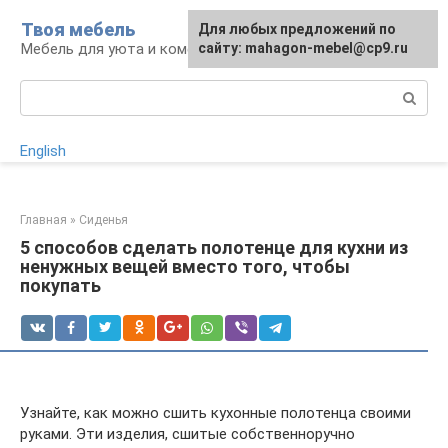
Перейти
Твоя мебель
Для любых предложений по
Для любых предложений по
к
Мебель для уюта и комфорта
сайту: mahagon-mebel@cp9.ru
сайту: mahagon-mebel@cp9.ru
контенту
Поиск:
English
Главная
»
Сиденья
5 способов сделать полотенце для кухни из
ненужных вещей вместо того, чтобы
покупать
Узнайте, как можно сшить кухонные полотенца своими
руками. Эти изделия, сшитые собственноручно