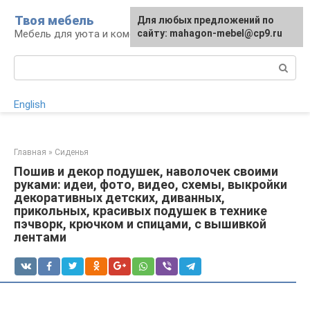
Перейти
Твоя мебель
Для любых предложений по
Для любых предложений по
к
Мебель для уюта и комфорта
сайту: mahagon-mebel@cp9.ru
сайту: mahagon-mebel@cp9.ru
контенту
Поиск:
English
Главная
»
Сиденья
Пошив и декор подушек, наволочек своими
руками: идеи, фото, видео, схемы, выкройки
декоративных детских, диванных,
прикольных, красивых подушек в технике
пэчворк, крючком и спицами, с вышивкой
лентами