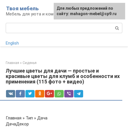
Перейти
Твоя мебель
Для любых предложений по
Для любых предложений по
к
Мебель для уюта и комфорта
сайту: mahagon-mebel@cp9.ru
сайту: mahagon-mebel@cp9.ru
контенту
Поиск:
English
Главная
»
Сиденья
Лучшие цветы для дачи — простые и
красивые цветы для клумб и особенности их
применения (115 фото + видео)
Главная » Тип » Дача
ДачаДекор