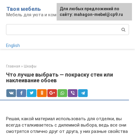
Перейти
Твоя мебель
Для любых предложений по
Для любых предложений по
к
Мебель для уюта и комфорта
сайту: mahagon-mebel@cp9.ru
сайту: mahagon-mebel@cp9.ru
контенту
Поиск:
English
Главная
»
Шкафы
Что лучше выбрать — покраску стен или
наклеивание обоев
Решая, какой материал использовать для отделки, вы
всегда сталкиваетесь с дилеммой выбора, ведь все они
смотрятся отлично друг от друга, у них разные свойства