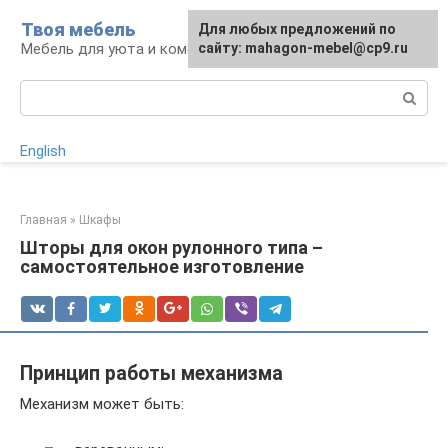
Перейти
Твоя мебель
Для любых предложений по
Для любых предложений по
к
Мебель для уюта и комфорта
сайту: mahagon-mebel@cp9.ru
сайту: mahagon-mebel@cp9.ru
контенту
Поиск:
English
Главная
»
Шкафы
Шторы для окон рулонного типа –
самостоятельное изготовление
Принцип работы механизма
Механизм может быть: