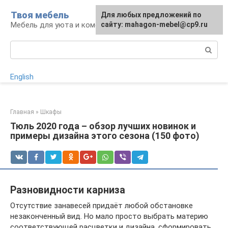
Перейти
Твоя мебель
Для любых предложений по
Для любых предложений по
к
Мебель для уюта и комфорта
сайту: mahagon-mebel@cp9.ru
сайту: mahagon-mebel@cp9.ru
контенту
Поиск:
English
Главная
»
Шкафы
Тюль 2020 года – обзор лучших новинок и
примеры дизайна этого сезона (150 фото)
Разновидности карниза
Отсутствие занавесей придаёт любой обстановке
незаконченный вид. Но мало просто выбрать материю
соответствующей расцветки и дизайна, сформировать