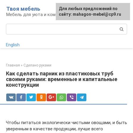
Перейти
Твоя мебель
Для любых предложений по
Для любых предложений по
к
Мебель для уюта и комфорта
сайту: mahagon-mebel@cp9.ru
сайту: mahagon-mebel@cp9.ru
контенту
Поиск:
English
Главная
»
Сделано руками
Как сделать парник из пластиковых труб
своими руками: временные и капитальные
конструкции
Чтобы питаться экологически чистыми овощами, и быть
уверенным в качестве продукции, лучше всего