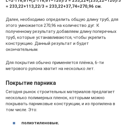
L≈2∙116,61+(2∙116,61–120)/3 = 233,22+(233,22–120)/3
= 233,22+113,22/3 = 233,22+37,74=270,96 см.
Далее, необходимо определить общую длину труб, для
этого умножается 270,96 на количество дуг. К
полученному результату добавляем длину поперечных
труб, которые устанавливаются, чтобы укрепить
конструкцию. Данный результат и будет
окончательным.
Для покрытия обычно применяется плёнка, 6-ти
метрового рулона хватит на несколько лет.
Покрытие парника
Сегодня рынок строительных материалов предлагает
несколько полимерных пленок, которыми можно
покрывать парниковые конструкции, и из пропилена в
том числе. Это:
полиэтиленовые
;