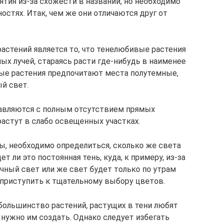
тия из-за схожести в названии, но необходимо
остях. Итак, чем же они отличаются друг от
растений является то, что тенелюбивые растения
ых лучей, стараясь расти где-нибудь в наименее
ые растения предпочитают места полутемные,
й свет.
авляются с полным отсутствием прямых
растут в слабо освещенных участках.
ы, необходимо определиться, сколько же света
ет ли это постоянная тень, куда, к примеру, из-за
чный свет или же свет будет только по утрам
о приступить к тщательному выбору цветов.
 большинство растений, растущих в тени любят
 нужно им создать. Однако следует избегать