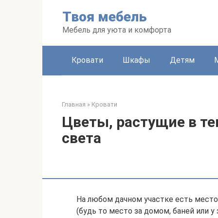
Перейти
Твоя мебель
к
контенту
Мебель для уюта и комфорта
Кровати
Шкафы
Детям
Главная
»
Кровати
Цветы, растущие в тен
света
На любом дачном участке есть место
(будь то место за домом, баней или у 