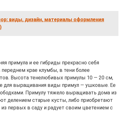
ор: виды, дизайн, материалы оформления
)
няя примула и ее гибриды прекрасно себя
а переднем крае клумбы, в тени более
ов. Высота тенелюбивых примулы 10 — 20 см,
ые для выращивания виды примул — ушковые. Ее
 ободками. Примулу тяжело выращивать дома из
ают делением старые кусты, либо приобретают
 из первых в саду и радует своим цветением с