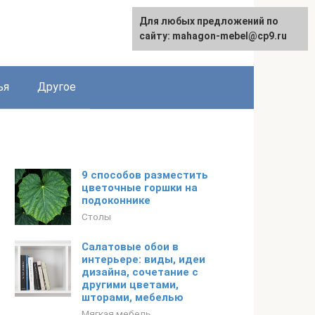
Для любых предложений по
Для любых предложений по
English
сайту: mahagon-mebel@cp9.ru
сайту: mahagon-mebel@cp9.ru
ья
Другое
9 способов разместить
цветочные горшки на
подоконнике
Столы
Салатовые обои в
интерьере: виды, идеи
дизайна, сочетание с
другими цветами,
шторами, мебелью
Мягкая мебель