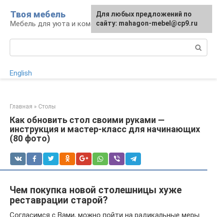
Перейти
Твоя мебель
Для любых предложений по
Для любых предложений по
к
Мебель для уюта и комфорта
сайту: mahagon-mebel@cp9.ru
сайту: mahagon-mebel@cp9.ru
контенту
Поиск:
English
Главная
»
Столы
Как обновить стол своими руками —
инструкция и мастер-класс для начинающих
(80 фото)
Чем покупка новой столешницы хуже
реставрации старой?
Согласимся с Вами, можно пойти на радикальные меры.