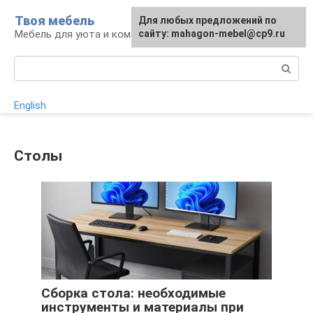
Перейти
Твоя мебель
Для любых предложений по
Для любых предложений по
к
Мебель для уюта и комфорта
сайту: mahagon-mebel@cp9.ru
сайту: mahagon-mebel@cp9.ru
контенту
Поиск:
English
Столы
Сборка стола: необходимые
инструменты и материалы при