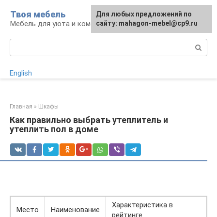
Перейти
Твоя мебель
Для любых предложений по
Для любых предложений по
к
Мебель для уюта и комфорта
сайту: mahagon-mebel@cp9.ru
сайту: mahagon-mebel@cp9.ru
контенту
Поиск:
English
Главная
»
Шкафы
Как правильно выбрать утеплитель и
утеплить пол в доме
Характеристика в
Место
Наименование
рейтинге