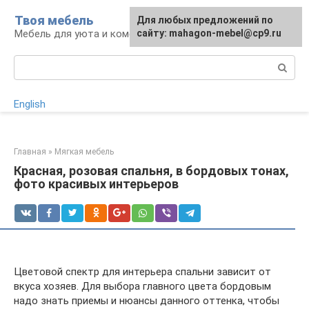
Перейти
Твоя мебель
Для любых предложений по
Для любых предложений по
к
Мебель для уюта и комфорта
сайту: mahagon-mebel@cp9.ru
сайту: mahagon-mebel@cp9.ru
контенту
Поиск:
English
Главная
»
Мягкая мебель
Красная, розовая спальня, в бордовых тонах,
фото красивых интерьеров
Цветовой спектр для интерьера спальни зависит от
вкуса хозяев. Для выбора главного цвета бордовым
надо знать приемы и нюансы данного оттенка, чтобы