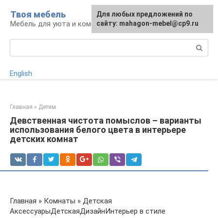
Перейти
Твоя мебель
Для любых предложений по
Для любых предложений по
к
Мебель для уюта и комфорта
сайту: mahagon-mebel@cp9.ru
сайту: mahagon-mebel@cp9.ru
контенту
Поиск:
English
Главная
»
Детям
Девственная чистота помыслов – варианты
использования белого цвета в интерьере
детских комнат
Главная » Комнаты » Детская
АксессуарыДетскаяДизайнИнтерьер в стиле